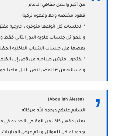
من أكبر واجمل مقاهي الدمام
قهوه مختصه وحلا وقهوه تركيه
* الجلسات كل انواعها متوفره : خارجيه مف
و للعوائل جلسات علويه الدور الثاني فقط
بعضها على جلسات الشباب الداخليه المغل
* يفتحون فترتين صباحيه من 8ص إلى الظهر
و مسائيه من ٣ العصر لنص الليل ماعدا خميس وجمعه ل١ الفجر (الجمعه مايفتح الا فتره مسائيه).
(Abdullah Alessa)
السلام عليكم ورحمه الله وبركاته
يعتبر مقهى كاف من المقاهي الجديده في من
بوجود اماكن للعوائل و يتم عرض المباريات 