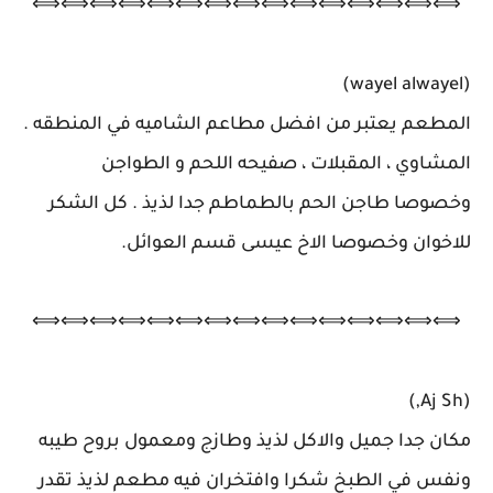
⟺⟺⟺⟺⟺⟺⟺⟺⟺⟺⟺⟺⟺⟺⟺
(wayel alwayel)
المطعم يعتبر من افضل مطاعم الشاميه في المنطقه .
المشاوي ، المقبلات ، صفيحه اللحم و الطواجن
وخصوصا طاجن الحم بالطماطم جدا لذيذ . كل الشكر
للاخوان وخصوصا الاخ عيسى قسم العوائل.
⟺⟺⟺⟺⟺⟺⟺⟺⟺⟺⟺⟺⟺⟺⟺
(Aj Sh,)
مكان جدا جميل والاكل لذيذ وطازج ومعمول بروح طيبه
ونفس في الطبخ شكرا وافتخران فيه مطعم لذيذ تقدر