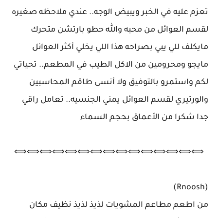
تعزم عليه في الخبر ويبيض الوجه.. عندي ملاحظه صغيره
لقسم العوائل من محبه والله حطو بارتشن متحرك
مايكلف للي يبي بصراحه هذا اللي يخلي أكثر العوائل
مايجو ومحرومين من الاكل الطيب في المطعم.. تحياتي
لكم واستمرو بالتوفيق ولا أنسى طاقم المحاسبين
والورتيري لقسم العوائل يمني الجنسيه.. تعامل راقي
جدا شكرا من الأعماق بحجم السماء
⟺⟺⟺⟺⟺⟺⟺⟺⟺⟺⟺⟺⟺⟺⟺
(Rnoosh)
من اطعم مطاعم المشويات لذيذ لذيذ نظيف مكان