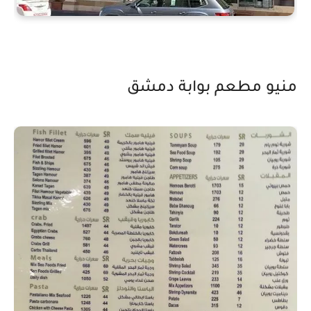
منيو مطعم بوابة دمشق