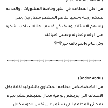
(Eslam Abo3mairah)
من احلى المطاعم في الخبر وخاصة المشويات . والخدمه
عندهم روعه وجميع طاقم المطعم متعاونين وعلى
راسهم الاستاذ/ يوسف في قسم العائلات ، احب اشكره
على ذوقه وتعاونه وحسن ضيافته .
وكل عام وانتم بالف خير🌹🌹
⟺⟺⟺⟺⟺⟺⟺⟺⟺⟺⟺⟺⟺⟺⟺
(Bodor Abdu)
من افضضضضل مطاعم المشاوي بالشرقيه لذاذة بكل
الاصناف اللي جربتهم ولو فيه مجال عطيتهم عشر نجوم
يعجبني المطعم اللي يستمر على نفس الجوده خلال