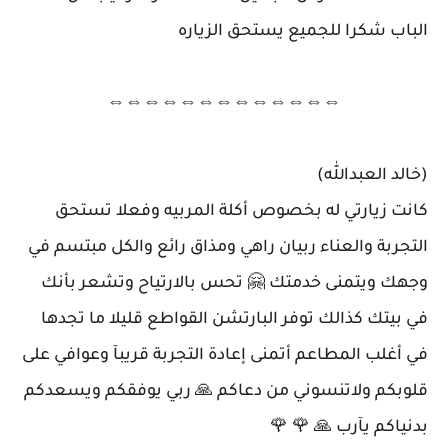
الباب شكرا للجميع يستحق الزياره
⇔⇔⇔⇔⇔⇔⇔⇔⇔⇔⇔⇔⇔
(خالد العبدالله)
كانت زيارتي له بخصوص أكلة المربيه وفعلا تستحق
التجربة والعناء ربيان راهي ومذاق رائع والكل مبتسم في
وجهك ويتمنى خدمتك 🤗 تحس بالارتياح وتشعر بأنك
في بيتك كذالك توفر البارتشن القواطع قليلا ما تجدها
في أغلب المطاعم أتمنى إعادة التجربة قريبآ وعوافي على
قلوبكم ولاتنسوني من دعاكم 🙏 ربي يوفقكم ويسعدكم
بدنياكم يآرب 🙏 🌹 🌹