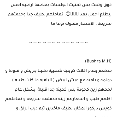
فوق وتحت بس تمنيت الجلسات بعضها ارضيه احس
بيطلع اجمل بعد 🙆🏼‍♀️😅، تعاملهم لطيف جدا وخدمتهم
سريعه ، الاسعار مقبوله نوعا ما
⇔⇔⇔⇔⇔⇔⇔⇔⇔⇔⇔⇔⇔
(Bushra M.H)
مطعم يقدم اكلات كويتيه شعبيه طلبنا جريش و قبوط و
دولمه و باميه مع عيش ابيض ( الباميه ما كنت طيبه )
لحمهم زين كجودة بس كميته جدا قليلة بشكل عام
اكلهم طيب و اسعارهم زينه خدمتهم سريعه و تعاملهم
كويس ديكور المكان لطيف ماخذين ثيم درب الزلق و