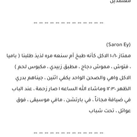
معتمدين
⇔⇔⇔⇔⇔⇔⇔⇔⇔⇔⇔⇔⇔
(Saron Ey)
ممتاز ١٠/١٠ الاكل كأنه طبخ أم سنعه مره لذيذ طلبنا ( باميا
، فتوش ، مموش دجاج ، مطبق زبيدي ، مكبوس لحم )
الاكل واهي والصحن الواحد يكفي اثنين ، جيناهم بدري
الظهر ١٢:٣٠ وماشاء الله الساعه ١ صار زحمة ، عند الباب
في ضيافة مجاناً ، في بارتشن ، مافي موسيقى ، فوق
عوائل ، تحت شباب
⇔⇔⇔⇔⇔⇔⇔⇔⇔⇔⇔⇔⇔