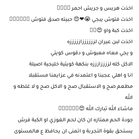
اخذت هريس و جريش احمر 👍🏻👍🏻
اخذت فتوش يبجي 😭❤😍 حبيته صدق فتوش 👍🏻👍🏻👍🏻
اخذت كبة واو 😍👌🏻
اخذت لبن عيران لززززززازززززه
و يجي معاه معبوش و دقوس كويتي
الاكل كله لززززازززه بنكهة كويتية خليجية اصيلة
انا و اهلي عجبنا و اعتمدنه في عزايمنا مستقبلا
مطعم صح و الاستقبال صح و الاكل صح و لا غلطه و
الله
ماشاء الله تبارك الله 😍👍🏻👍🏻👍🏻
جودة الحم ممتازه ان كان لحم الغوزي او الكبة فرش
يستحق بقوة التجربة و اتمنى ان يحافظ ع هالمستوى