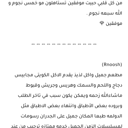
من كل قلبي حبيت موفقين تستاهلون مو خمس نجوم و
الله سبعه نجوم .
موفقين 🌹
⇔⇔⇔⇔⇔⇔⇔⇔⇔⇔⇔⇔⇔
(Rnoosh)
مطعم جميل واكل لذيذ يقدم الاكل الكويتى مجابيس
دجاج واللحم والسمك وهريس وجريش وقبوط
ماشاءالله زحمه ويمكن يكون سبب في تاخر الطلب
وبروده بعض الأطباق وانتهاء بعض الاطباق مثل
الدولمه طبعا المكان جميل على الجدران رسومات
لمسلسلات الزمن الجميل خدمه ممتازه ترحيب من عند