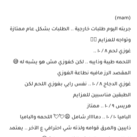
(mam)
جربته اليوم طلبات خارجية .. الطلبات بشكل عام ممتازة
وتواجه للعزايم 👍🏻
غوزي لحم ٨ / ١٠ ..
اللحمه طيبة وذايبه .. لكن كغوزي مش هو يشبه له 😅
المقصد الرز مافيه نطاعة الغوزي
غوزي الدجاج ٨ / ١٠ .. نفس رايي بغوزي اللحم لكن
الطبقين مناسبين للعزايم
هريس ٩ / ١٠ .. ممتاز
الباميا ١٠ / ١٠ .. دماااار شامل 😩💘💘 اللحمه والباميا
ذايبين والمرق قوامه ولذته شي احترافي ع الآخر .. يعتمد