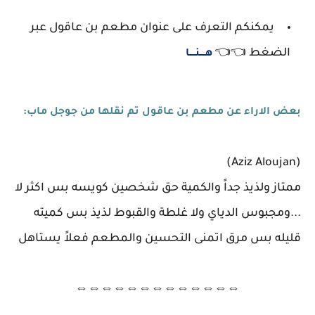
يمكنكم التعرف على عنوان مطعم بن عاقول عبر
الضغط 👈👈
هــــنــــا
بعض الاراء عن مطعم بن عاقول تم نقلها من جوجل ماب:
(Aziz Aloujan)
ممتاز ولذيذ جداً والكمية حق شخصين كويسه بس اكثر لا
...ومجبوس الدياي ولا غلطة والقبوط لذيذ بس كميته
قليله بس مرق اتمنى التحسين والمطعم فعلاً يستاهل
⇔⇔⇔⇔⇔⇔⇔⇔⇔⇔⇔⇔⇔