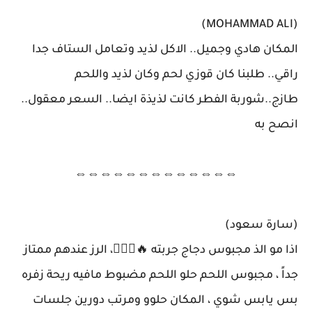
(MOHAMMAD ALI)
المكان هادي وجميل.. الاكل لذيد وتعامل الستاف جدا
راقي.. طلبنا كان قوزي لحم وكان لذيد واللحم
طازج..شوربة الفطر كانت لذيذة ايضا.. السعر معقول..
انصح به
⇔⇔⇔⇔⇔⇔⇔⇔⇔⇔⇔⇔⇔
(سارة سعود)
اذا مو الذ مجبوس دجاج جربته 🔥🤦🏻‍♀️، الرز عندهم ممتاز
جداً ، مجبوس اللحم حلو اللحم مضبوط مافيه ريحة زفره
بس يابس شوي ، المكان حلوو ومرتب دورين جلسات