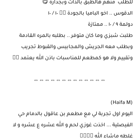
للطلب منهم هالطبق بالذات وبجدارة 😋
الدقوس .. اخو الباميا بالجودة 👌🏻 ١٠ / ١٠
دولمة ٩ / ١٠ .. ممتازة
طلبت شبزي وما كان متوفر .. بطلبه بالمره القادمة
وبطلب معه الجريش والمجابيس والقبوط تجريب
وتقييم ولا هو كمطعم للمناسبات باذن الله يعتمد 👍🏻
⇔⇔⇔⇔⇔⇔⇔⇔⇔⇔⇔⇔⇔
(Haifa M)
اليوم اول تجربة لي مع مطعم بن عاقول بالدمام حي
الفيصلية ... اخذت غوزي لحم و الله عشره ع عشره و لا
غلطه ماشاء الله 👍🏻👍🏻