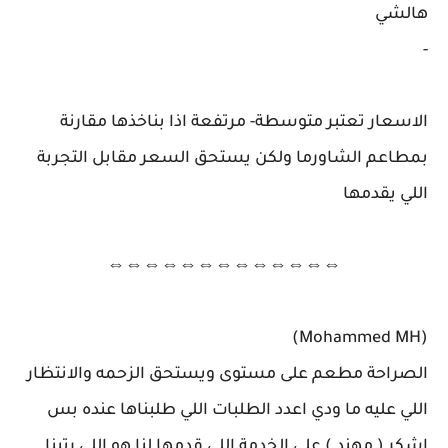
هالشي
-
الاسعار تعتبر متوسطة- مرتفعة اذا بناخذها مقارنة
بمطاعم الشاورما ولكن يستحق السعر مقابل التجربة
اللي يقدمها
⇔⇔⇔⇔⇔⇔⇔⇔⇔⇔⇔⇔⇔
(Mohammed MH)
الصراحة مطعم على مستوى ويستحق الزحمه والانتظار
اللي عليه ما ودي اعدد الطلبات اللي طلبناها عنده بس
اشكر ( مهند ) على الخدمة اللي قدمها لنا هو اللي رتبنا