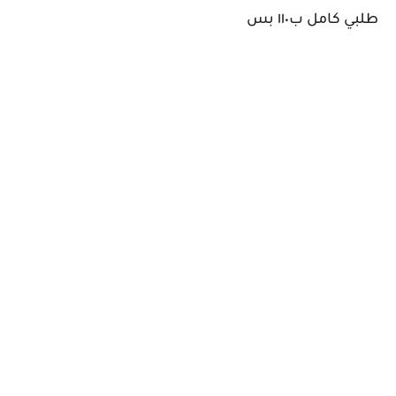
طلبي كامل ب١١٠ بس