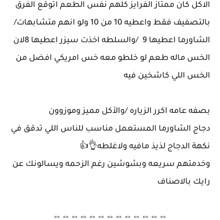
الاكل كان ممتاز الفرايز كلهم نفس الطعم اتوقع الفرق
بالتصفيف فقط واعطيه 10 من 10 ولو انهم متشابهات/
الشاورما اعطيها 9 /والسلطه اخذت سيزر اعطيها 8لان
الخس ماله طعم لو خلطو معه خس امريكي افضل من
الخس اللي كاشخين فيه
بصفه عامه اكرر الزياره /والأكل مميز وموزوون
دجاج الشاورما المستعمل مناسب للناس اللي تدقق في
نكهة الدجاج لذيذ مافيه ولاغلطه👌👍
وخدمتهم سريعه وبشوشين رغم الزحمه ويسالونك عن
رايك بالاصناف
⇔⇔⇔⇔⇔⇔⇔⇔⇔⇔⇔⇔⇔