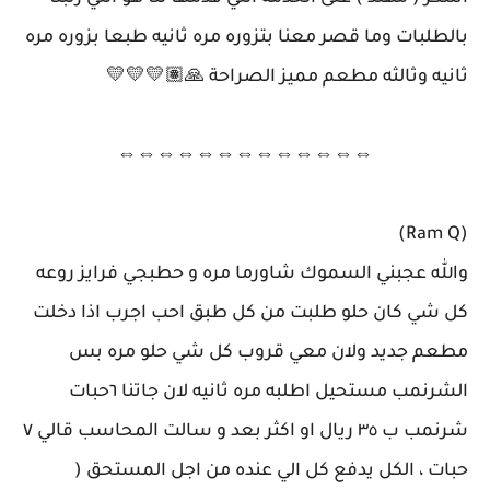
بالطلبات وما قصر معنا بتزوره مره ثانيه طبعا بزوره مره
ثانيه وثالثه مطعم مميز الصراحة 🙏🏽💛💛💛
⇔⇔⇔⇔⇔⇔⇔⇔⇔⇔⇔⇔⇔
(Ram Q)
والله عجبني السموك شاورما مره و حطبجي فرايز روعه
كل شي كان حلو طلبت من كل طبق احب اجرب اذا دخلت
مطعم جديد ولان معي قروب كل شي حلو مره بس
الشرنمب مستحيل اطلبه مره ثانيه لان جاتنا ٦حبات
شرنمب ب ٣٥ ريال او اكثر بعد و سالت المحاسب قالي ٧
حبات ، الكل يدفع كل الي عنده من اجل المستحق (