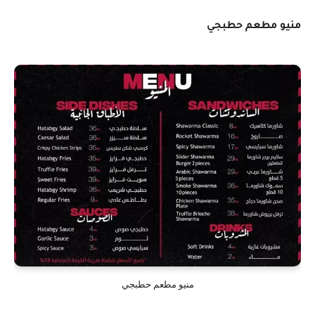
منيو مطعم حطبجي
منيو مطعم حطبجي