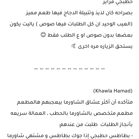
حطبجي فرايز
بصراحه كان لذيذ وتتبيلة الدجاج فيها طعم مميز
(العيب الوحيد ان كل الطلبات فيها صوص ) ياليت يكون
بعضها بدون صوص او ع الطلب فقط 😊
يستحق الزياره مره اخرى 🤙
⇔⇔⇔⇔⇔⇔⇔⇔⇔⇔⇔⇔⇔
(Khawla Hamad)
متأكده أن أكثر عشاق الشاورما بيعجبهم هالمطعم
مطعم متخصص بالشاورما بالحطب ، العمالة سريعه
بأنجاز الطلبات طلبت من عندهم:
- بطاطس حطبجي إذا جوك بطاطس و مشتهي شاورما