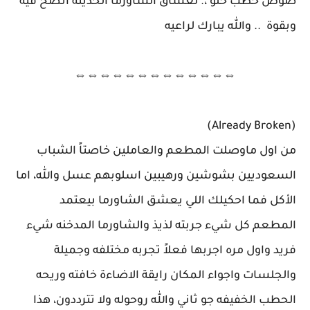
صوص حطب حلو ،. لعشاق الشاورما الحديثة أنصح فيه
وبقوة .. والله يبارك لراعيه
⇔⇔⇔⇔⇔⇔⇔⇔⇔⇔⇔⇔⇔
(Already Broken)
من اول ماوصلت المطعم والعاملين خاصتاً الشباب
السعوديين بشوشين ورهيبين اسلوبهم عسل والله، اما
الأكل فما احكيلك اللي يعشق الشاورما بيعتمد
المطعم كل شيء جربته لذيذ والشاورما المدخنه شيء
فريد واول مره اجربها فعلاً تجربه مختلفه وجميلة
والجلسات واجواء المكان رايقة الاضاءة خافته وريحه
الحطب الخفيفه جو ثاني والله روحوله ولا تترددون، هذا