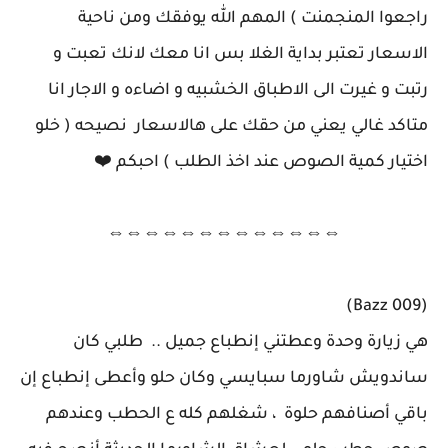
راجعوا المنجمنت ) المهم الله يوفقك ومن ناحية
الاسعار تعتبر بداية الغلا بس انا معك لانك تعبت و
رتبت و غيرت الى الاطباق الخشبيه و اضاءه و الاجار انا
متاكد غالي يعني من حقك على هالاسعار نصيحه ( خلو
اختيار كمية الصوص عند اخذ الطلب ) احبكم ❤️
⇔⇔⇔⇔⇔⇔⇔⇔⇔⇔⇔⇔⇔
(Bazz 009)
هي زيارة وحدة وعطتني إنطباع جميل .. طلبي كان
ساندويش شاورما سبايسي وكان حلو وأعطى إنطباع إن
باقي أصنافهم حلوة ، شغلهم كله ع الحطب وعندهم