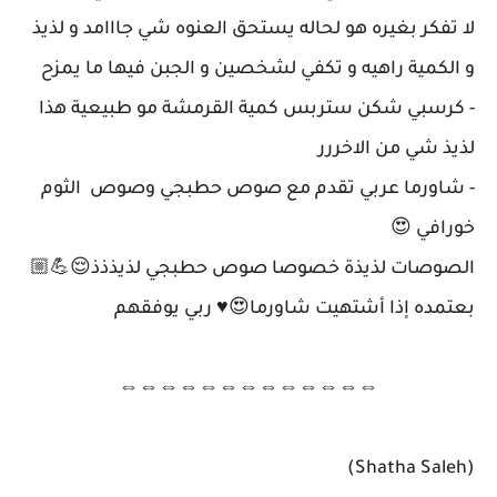
لا تفكر بغيره هو لحاله يستحق العنوه شي جااامد و لذيذ
و الكمية راهيه و تكفي لشخصين و الجبن فيها ما يمزح
- كرسبي شكن ستربس كمية القرمشة مو طبيعية هذا
لذيذ شي من الاخررر
- شاورما عربي تقدم مع صوص حطبجي وصوص الثوم
خورافي 😍
الصوصات لذيذة خصوصا صوص حطبجي لذيذذذ😌💪🏼
بعتمده إذا أشتهيت شاورما😍♥️ ربي يوفقهم
⇔⇔⇔⇔⇔⇔⇔⇔⇔⇔⇔⇔⇔
(Shatha Saleh)