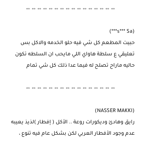
⇔⇔⇔⇔⇔⇔⇔⇔⇔⇔⇔⇔⇔⇔⇔⇔
(s*** Sa***)
حبيت المطعم كل شي فيه حلو الخدمه والاكل بس
تعليقي ع سلطة هاواي اللي مايحب ان السلطه تكون
حاليه ماراح تصلح له فيما عدا ذلك كل شي تمام
⇔⇔⇔⇔⇔⇔⇔⇔⇔⇔⇔⇔⇔⇔⇔⇔
(NASSER MAKKI)
رايق وهادئ وديكورات روعة .. الأكل ( إفطار )لذيذ يعيبه
عدم وجود الأفطار العربي لكن بشكل عام فيه تنوع ،