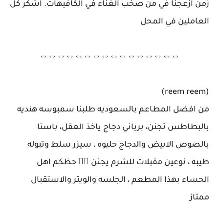
زمن ازعجنا في من صخب الغناء في الكافيهات. اشكر كل
العاملين في المحل
⇔⇔⇔⇔⇔⇔⇔⇔⇔⇔⇔⇔⇔⇔⇔⇔
(reem reem)
من افضل المطاعم بالسعوديه طلبنا سمبوسه هنديه
بالبطاطس تجنن، برياني دجاج ياخذ العقل، باستا
بالصوص الابيض والدجاج حليوه ، سيزر سلط وتبوله
طيبه ، نوعين مقبلات للشرم يجنن 👍🏽 حظكم اهل
الحساء بهذا المطعم ، الجلسه والويتر والاستقبال
ممتاز