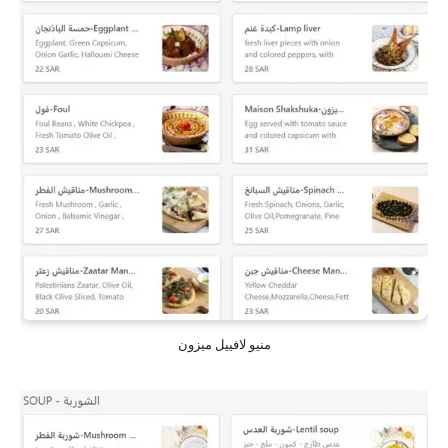
منيو لافييل ميزون