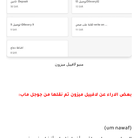
منيو لافييل ميزون
بعض الاراء عن لافييل ميزون تم نقلها من جوجل ماب:
(um nawaf)