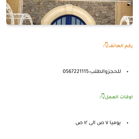
رقم الهاتف👇:
للحجزوالطلب:0567221115
اوقات العمل👇:
يوميا ٧ ص الى ١٢ ص