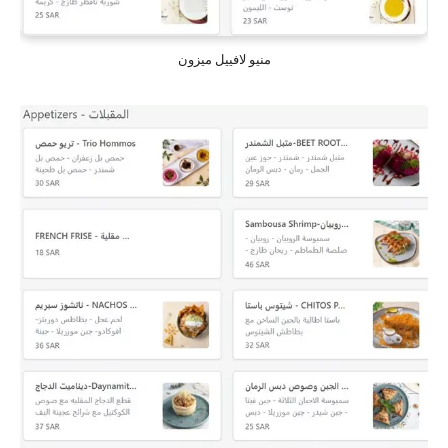
منيو لافييل ميزون