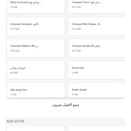
منيو لافييل ميزون