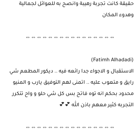
حقيقة كانت تجربة رهيبة وانصح به للعوائل لجمالية
وهدوء المكان
⇔⇔⇔⇔⇔⇔⇔⇔⇔⇔⇔⇔⇔⇔⇔⇔
(Fatimh Alhadadi)
الاستقبال و الاجواء جدا رائعه فيه .. ديكور المطعم شي
رايق و متعوب عليه .. اتمنى لهم التوفيق يارب و المنيو
محدود بحكم انه توه فاتح بس كل شي حلو و واح تتكرر
التجربه كثير معهم باذن الله 💕💕
⇔⇔⇔⇔⇔⇔⇔⇔⇔⇔⇔⇔⇔⇔⇔⇔