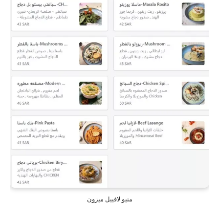
منيو لافييل ميزون