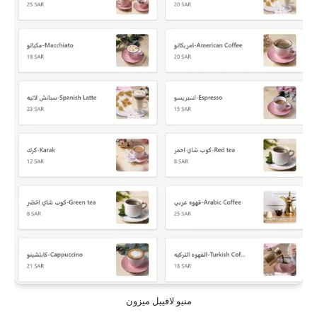
منيو لافييل ميزون