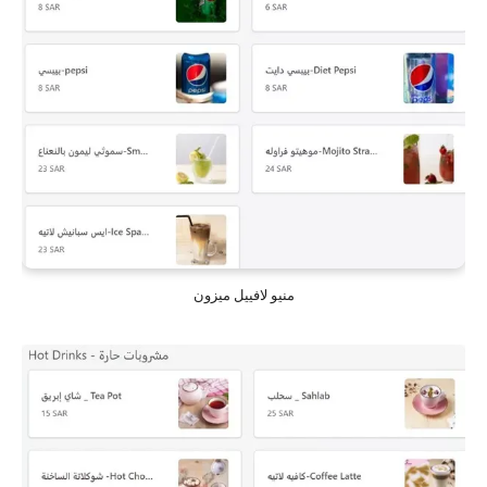
منيو لافييل ميزون