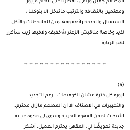
المطعم جميل وراقي ، أفطرنا على أنغام فيروز
ومهتمين بالنظافه والترتيب ماتدخل الا بتوكلنا ،
الاستقبال والخدمة رائعه ومهتمين للملاحظات والأكل
لذيذ وخاصة مناقيش الزعتر 👍خفيفه ولافيها زيت سأكرر
لهم الزيارة
⇔⇔⇔⇔⇔⇔⇔⇔⇔⇔⇔⇔⇔⇔⇔⇔
(a)
ازوره كل فترة عشان الكوفيهات.. رغم التجديد
والتغييرات في الاصناف الا ان المطعم مازال محترم..
اشتكيت له من القهوة العربية وسوى لي قهوة عربية
جديدة تعويضًا لي. المقهى يحترم العميل. أشكر