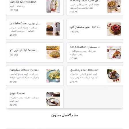
منيو لافييل ميزون