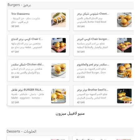
منيو لافييل ميزون