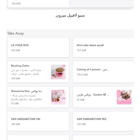
منيو لافييل ميزون