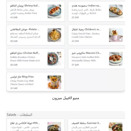
منيو لافييل ميزون