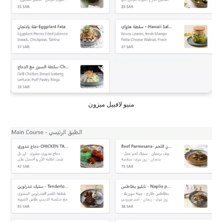
منيو لافييل ميزون