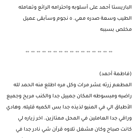
الباريستا أحمد على أسلوبه واحترامه الرائع وتعامله
الطيب وسعة صدره معي. ٥ نجوم وسأبقى عميل
مخلص بسببه
⇔⇔⇔⇔⇔⇔⇔⇔⇔⇔⇔⇔⇔⇔⇔⇔
(فاطمة أحمد)
المطعم زرته عشر مرات وكل مره اطلع منه الحمد لله
راضيه ومبسوطه المكان جمييل جدا والكنب مريح وجميع
الأطباق الي في المنيو لذيذه جدا بس الكميه قليله. وهادي
وراقي جدا العاملين في المحل ممتازين. اخر زياره لي
كانت صباح وكان مشغل تلاوه قرآن شي نادر جدا في