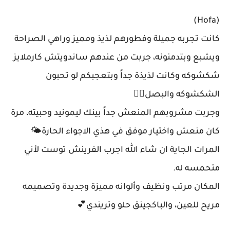
(Hofa)
كانت تجربه جميلة وفطورهم لذيذ ومميز وراهي الصراحة
ويشبع وبتدمنونه، جربت من عندهم ساندويتش كارملايز
شكشوكه وكانت لذيذة جداً وبتعجبكم لو تحبون
الشكشوكه والبصل👍🏻
وجربت مشروبهم المنعش جداً بينك ليمونيد وحبيته، مرة
كان منعش واختيار موفق في هذي الاجواء الحارة🌤
المرات الجاية ان شاء الله اجرب الفرينش توست لأني
متحمسه له.
المكان مرتب ونظيف وألوانه مميزة وجديدة وتصميمه
مريح للعين، والباكجينق حلو وتريندي💕