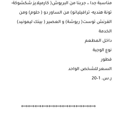
مناسبة جدا ،، جربنا من البريوش( كارميلايز شكشوكة-
تونة هنديه- ترافيليانو) من الساور دو ( حلوم) ومن
الفرنش توست( ريوشة) و العصير ( بينك ليمونيد)
الخدمة
داخل المطعم
نوع الوجبة
فطور
السعر للشخص الواحد
ر.س.‏ 1–20
⟺⟺⟺⟺⟺⟺⟺⟺⟺⟺⟺