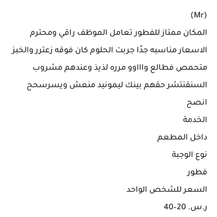
(Mr)
المكان ممتاز للفطور تعامل الموظف راقي ومحترم
الاسعار مناسبه جدًا جربت الحلوم كان فوقه زعترر والخبز
متحمص فطالع واااوو مرره لذيذ وعندهم مشروب
السنقنتشر حقهم بينك ليمونيد منعش ويسرسحح
انصح
الخدمة
داخل المطعم
نوع الوجبة
فطور
السعر للشخص الواحد
ر.س.‏ 20–40