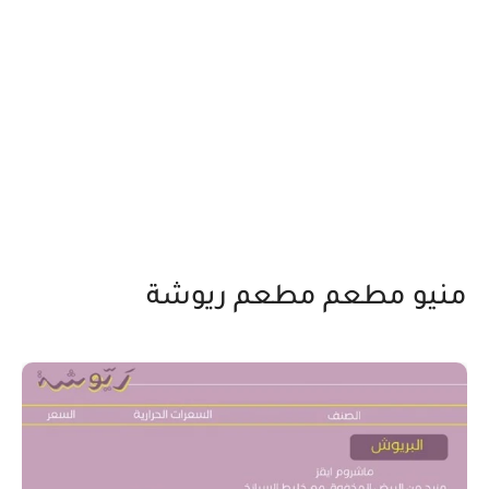
منيو مطعم مطعم ريوشة