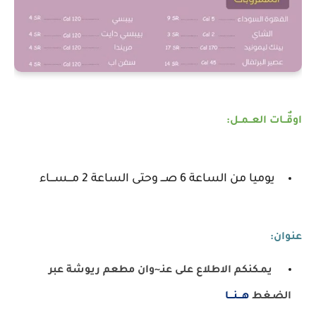
اوقٌــات العــمــل:
يوميا من الساعة 6 صـــ وحتى الساعة 2 مـــســـاء
عنوان:
يمـكنكم الاطلاع على عنـ~وان مطعم ريوشة عبر
الضـغط
هـــنـــا