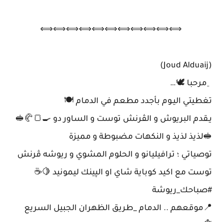
⟺⟺⟺⟺⟺⟺⟺⟺⟺⟺⟺
(Joud Alduaij)
﮼مرحبا 🕊…
تغطيتي اليـوم بأجدد مطعم في الدمام 🍽
يـقدم البريوش و الڤرنش توست و الساور دو 🍳🍞🥐🥪
🥪لذيذ لذيذ و النكهات مضبوطة و مميزة
توصياتي ؛ ترافيليانو و الحلوم المشوي و ريوشه ڤرنش
توست مع اكيد كوباية شاي او الپينك ليمونيد 🍋☕️
#صباحك_ريوشة
📍موقعهم .. الدمام _طريق الظهران الجبيل السريع