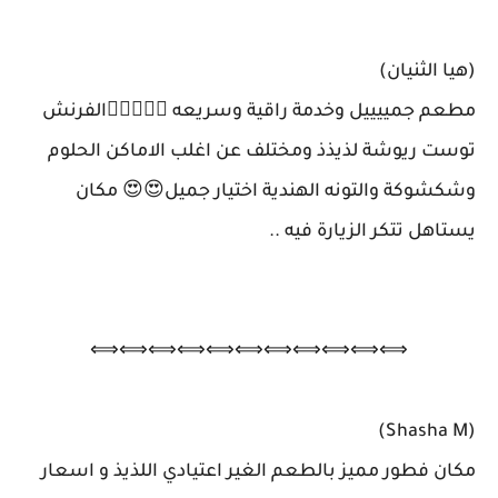
(هيا الثنيان)
مطعم جمييييل وخدمة راقية وسريعه 👌🏼👌🏼💜الفرنش
توست ريوشة لذيذذ ومختلف عن اغلب الاماكن الحلوم
وشكشوكة والتونه الهندية اختيار جميل😍😍 مكان
يستاهل تتكر الزيارة فيه ..
⟺⟺⟺⟺⟺⟺⟺⟺⟺⟺⟺
(Shasha M)
مكان فطور مميز بالطعم الغير اعتيادي اللذيذ و اسعار