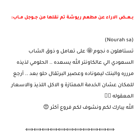
بــعــض الاراء عن مطعم ريوشة تم نقلها من جــوجل مــاب:
(Nourah sa)
تستاهلون ٥ نجوم 🤩 على تعامل و ذوق الشاب
السعودي الي عالكاونتر الله يسعده .. الحلومي لذيذه
مررره والبنك ليموناده وعصير البرتقال حلو بعد .. أرجع
للمكان عشان الخدمة الممتازة و الاكل اللذيذ والاسعار
المعقوله 👍🏼
الله يبارك لكم ونشوف لكم فروع أكثر 😍
⟺⟺⟺⟺⟺⟺⟺⟺⟺⟺⟺