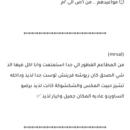
⏱ مواعيدهم .. من ٦ص الى ٢م
⟺⟺⟺⟺⟺⟺⟺⟺⟺⟺⟺
(mrsal)
من المطاعم الفطور الي جدا استمتعت وانا اكل فيها الذ
شي الصدق كان ريوشه فرينش توست جدا لذيذ وداخله
تشيز حبيت المكس والشكشوكة كانت لذيذ برضو
الساوردو عاديه المكان جميل وخيار لذيذ ✅
⟺⟺⟺⟺⟺⟺⟺⟺⟺⟺⟺