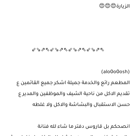
الزيارة😍😍😍
⇖⇗⇘⇙⇖⇗⇘⇙⇖⇗⇘⇙⇖⇗⇘⇙
(alo0o0osh)
المطعم رائع والخدمة جميلة اشكر جميع القائمين ع
تقديم الاكل من ناحية الشيف والموظفين والمدير ع
حسن الاستقبال والبشاشة والاكل ولا غلطه
انصحكم بل قاروس دفتر ما شاء لله فنانة