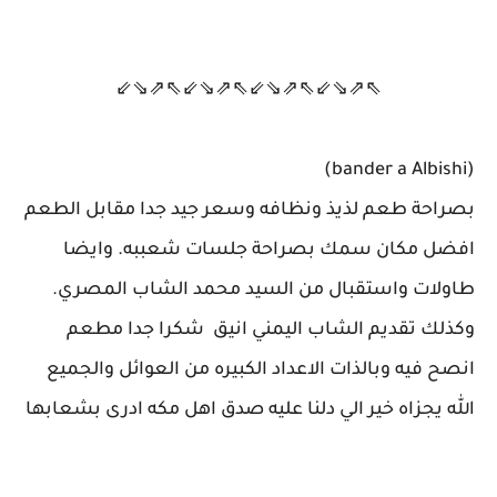
⇖⇗⇘⇙⇖⇗⇘⇙⇖⇗⇘⇙⇖⇗⇘⇙
(bander a Albishi)
بصراحة طعم لذيذ ونظافه وسعر جيد جدا مقابل الطعم
افضل مكان سمك بصراحة جلسات شعببه. وايضا
طاولات واستقبال من السيد محمد الشاب المصري.
وكذلك تقديم الشاب اليمني انيق شكرا جدا مطعم
انصح فيه وبالذات الاعداد الكبيره من العوائل والجميع
الله يجزاه خير الي دلنا عليه صدق اهل مكه ادرى بشعابها