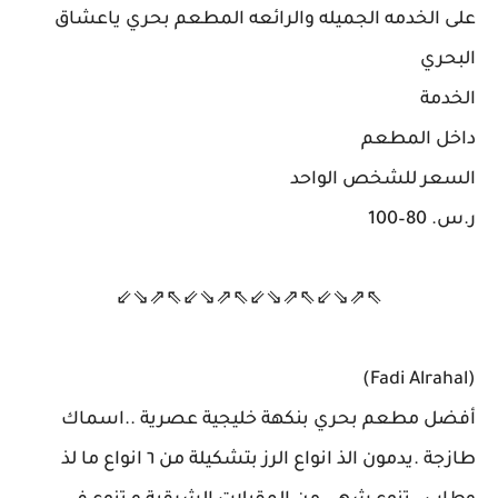
على الخدمه الجميله والرائعه المطعم بحري ياعشاق
البحري
الخدمة
داخل المطعم
السعر للشخص الواحد
ر.س.‏ 80–100
⇖⇗⇘⇙⇖⇗⇘⇙⇖⇗⇘⇙⇖⇗⇘⇙
(Fadi Alrahal)
أفضل مطعم بحري بنكهة خليجية عصرية ..اسماك
طازجة .يدمون الذ انواع الرز بتشكيلة من ٦ انواع ما لذ