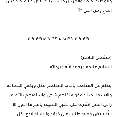
والمطبق كنعد والمربين ما شاء لله الاكل ولا غلطه وش
امدح وش اخلي 🌹
⇖⇗⇘⇙⇖⇗⇘⇙⇖⇗⇘⇙⇖⇗⇘⇙
(مشعل الناصر)
السلام عليكم ورحمة الله وبركاته
بتكلم عن المطعم بأمانه المطعم بطل ويكفي النضافه
والاسعار جدا معقوله اكلهم شهي واسلوبهم بالتعامل
راقي امس اشرف على طلبي الشيف ياسر ما اقول الا
الله يبيض وجهه طلبت على ذوقه وللامانه ابدع بكل