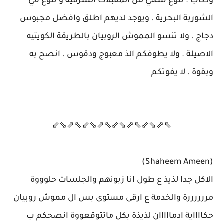
وطاب . تنوع شهي من المقبلات الشرقية و تنوع في
الشوربة البحرية . ويوجد لديهم اطلق وافضل مجبوس
دجاج . ولا تنسو المموش الروبيان بالطريقة الكويتيه
الاصيلة . ولا يطوفكم الذ معبوج ودقوس . انصح به
وبقوة . لا يفوتكم
⇖⇗⇘⇙⇖⇗⇘⇙⇖⇗⇘⇙⇖⇗⇘⇙
(Shaheem Ameen)
الاكل جدا لذيذ ع طول انا زبونهم والجلسات حلوووة
مررررررة والخدمة ع ارقى مستوى بس ال مموش روبيان
حكااااية ادمااااان لذيذة بكل ماتتوقعووة انصحكم ب