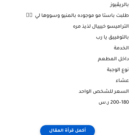
بالريڤيوز
طلبت باستا مو موجوده بالمنيو وسووها لي 👍🏻
التراميسو خيييال لذيذ مره
بالتوفييق يا رب
الخدمة
داخل المطعم
نوع الوجبة
عشاء
السعر للشخص الواحد
أكمل قرأة المقال