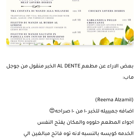
بعض الاراء عن مطعم AL DENTE الخبر منقول من جوجل
ماب:
(Reema Alzamil)
اضافه جميييله للخبر ١٠ من ١٠ صراحه😍
اجواء المطعم حلووه والمكان يفتح النفس
الخدمه كويسه بالنسبه لانه توه فاتح مبالغين الي