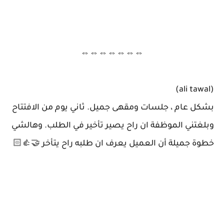
⇔⇔⇔⇔⇔⇔⇔
(ali tawal)
بشكل عام ، جلسات ومقهى جميل. ثاني يوم من الافتتاح
وبلغتني الموظفة ان راح يصير تأخير في الطلب. وهالشي
خطوة جميلة أن العميل يعرف ان طلبه راح يتأخر 🤝👍🏻