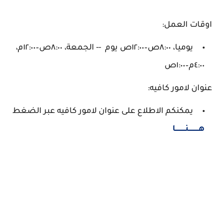
اوقات العمل:
يوميا، ٨:٠٠ص–١٢:٠٠ص يوم -- الجمعة، ٨:٠٠ص–١٢:٠٠م،
٤:٠٠م–١:٠٠ص
عنوان لامور كافيه:
يمكنكم الاطلاع على عنوان لامور كافيه عبر الضغط
هــــــــــنــــــــــا