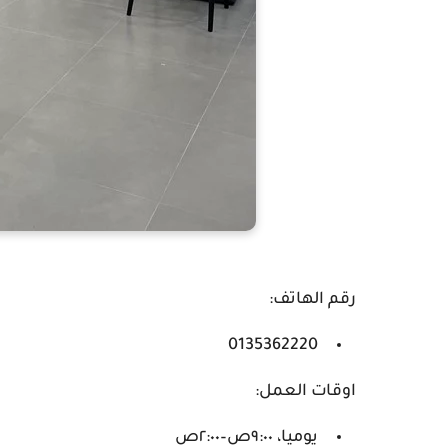
رقم الهاتف:
0135362220
اوقات العمل:
يوميا، ٩:٠٠ص–٢:٠٠ص